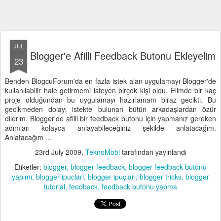
JUL
Blogger'e Afilli Feedback Butonu Ekleyelim
23
Benden BlogcuForum'da en fazla istek alan uygulamayı Blogger'de
kullanılabilir hale getirmemi isteyen birçok kişi oldu. Elimde bir kaç
proje olduğundan bu uygulamayı hazırlamam biraz gecikti. Bu
gecikmeden dolayı istekte bulunan bütün arkadaşlardan özür
dilerim. Blogger'de afilli bir feedback butonu için yapmanız gereken
adımları kolayca anlayabileceğiniz şekilde anlatacağım.
Anlatacağım ...
23rd July 2009
,
TeknoMobi
tarafından yayınlandı
Etiketler:
blogger
blogger feedback
blogger feedback butonu
yapımı
blogger ipuclari
blogger ipuçları
blogger tricks
blogger
tutorial
feedback
feedback butonu yapma