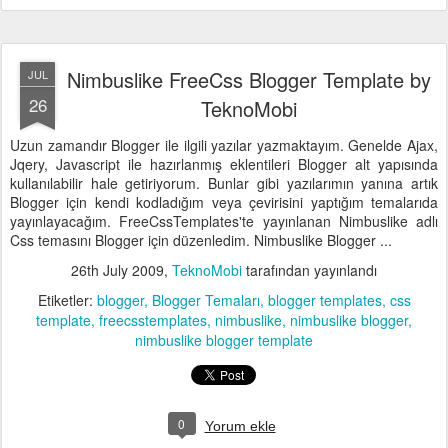
Nimbuslike FreeCss Blogger Template by
JUL
26
TeknoMobi
Uzun zamandır Blogger ile ilgili yazılar yazmaktayım. Genelde Ajax,
Jqery, Javascript ile hazırlanmış eklentileri Blogger alt yapısında
kullanılabilir hale getiriyorum. Bunlar gibi yazılarımın yanına artık
Blogger için kendi kodladığım veya çevirisini yaptığım temalarıda
yayınlayacağım. FreeCssTemplates'te yayınlanan Nimbuslike adlı
Css temasını Blogger için düzenledim. Nimbuslike Blogger ...
26th July 2009
,
TeknoMobi
tarafından yayınlandı
Etiketler:
blogger
Blogger Temaları
blogger templates
css
template
freecsstemplates
nimbuslike
nimbuslike blogger
nimbuslike blogger template
0
Yorum ekle