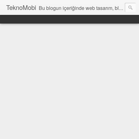
TeknoMobi
Bu blogun içeriğinde web tasarım, blogger temaları, blogger ipuçları, ajax anlatımları, jquery uygulamaları, javascript uygulamaları ,web design, tutorials, resources and inspiration yer almaktadır.