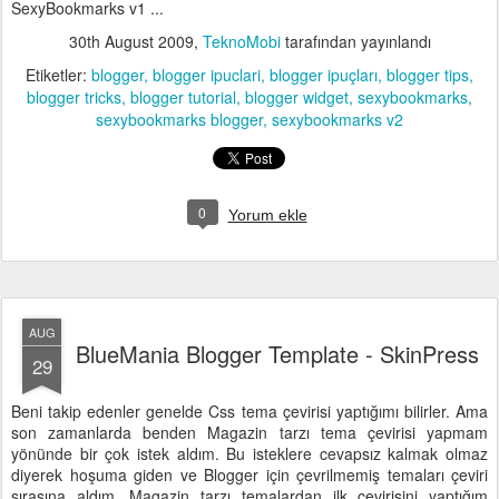
SexyBookmarks v1 ...
30th August 2009
,
TeknoMobi
tarafından yayınlandı
Etiketler:
blogger
blogger ipuclari
blogger ipuçları
blogger tips
blogger tricks
blogger tutorial
blogger widget
sexybookmarks
sexybookmarks blogger
sexybookmarks v2
0
Yorum ekle
AUG
BlueMania Blogger Template - SkinPress
29
Beni takip edenler genelde Css tema çevirisi yaptığımı bilirler. Ama
son zamanlarda benden Magazin tarzı tema çevirisi yapmam
yönünde bir çok istek aldım. Bu isteklere cevapsız kalmak olmaz
diyerek hoşuma giden ve Blogger için çevrilmemiş temaları çeviri
sırasına aldım. Magazin tarzı temalardan ilk çevirisini yaptığım