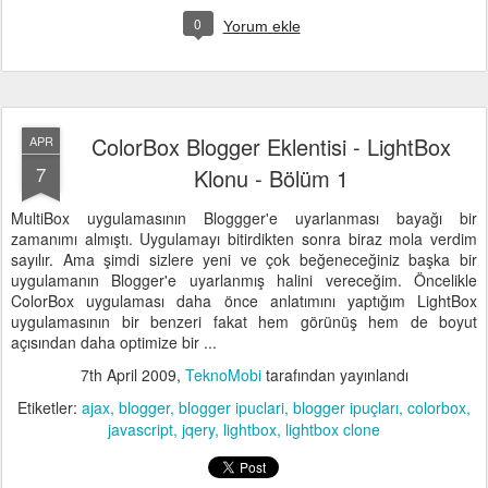
0
Yorum ekle
ColorBox Blogger Eklentisi - LightBox
APR
7
Klonu - Bölüm 1
MultiBox uygulamasının Bloggger'e uyarlanması bayağı bir
zamanımı almıştı. Uygulamayı bitirdikten sonra biraz mola verdim
sayılır. Ama şimdi sizlere yeni ve çok beğeneceğiniz başka bir
uygulamanın Blogger'e uyarlanmış halini vereceğim. Öncelikle
ColorBox uygulaması daha önce anlatımını yaptığım LightBox
uygulamasının bir benzeri fakat hem görünüş hem de boyut
açısından daha optimize bir ...
7th April 2009
,
TeknoMobi
tarafından yayınlandı
Etiketler:
ajax
blogger
blogger ipuclari
blogger ipuçları
colorbox
javascript
jqery
lightbox
lightbox clone