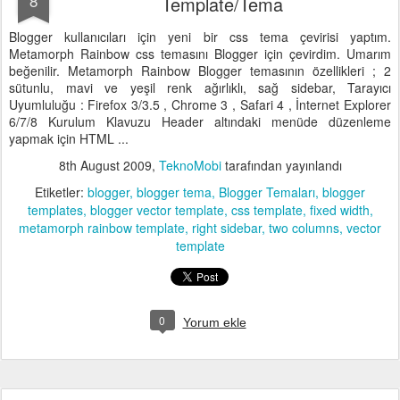
8
Template/Tema
Blogger kullanıcıları için yeni bir css tema çevirisi yaptım.
Metamorph Rainbow css temasını Blogger için çevirdim. Umarım
beğenilir. Metamorph Rainbow Blogger temasının özellikleri ; 2
sütunlu, mavi ve yeşil renk ağırlıklı, sağ sidebar, Tarayıcı
Uyumluluğu : Firefox 3/3.5 , Chrome 3 , Safari 4 , İnternet Explorer
6/7/8 Kurulum Klavuzu Header altındaki menüde düzenleme
yapmak için HTML ...
8th August 2009
,
TeknoMobi
tarafından yayınlandı
Etiketler:
blogger
blogger tema
Blogger Temaları
blogger
templates
blogger vector template
css template
fixed width
metamorph rainbow template
right sidebar
two columns
vector
template
0
Yorum ekle