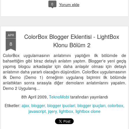
0
Yorum ekle
ColorBox Blogger Eklentisi - LightBox
APR
8
Klonu Bölüm 2
ColorBox uygulamasının anlatımını yaptığım ilk bölümde de
bahsettiğim gibi biraz detaylı anlatım yaptım. Blogger'e yeni geçiş
yapmış blogcu arkadaşlar için daha anlaşılır olması için detaylı
anlatımın daha yararlı olacağını düşündüm. ColorBox uygulamasının
ilk Demo (Demo 1) örneğinin uygulanış biçimini ilk bölümde
anlattıktan sonra sırasıyla diğer demoların anlatımlarını yapalım.
Demo 2 Uygulanış...
8th April 2009
,
TeknoMobi
tarafından yayınlandı
Etiketler:
ajax
blogger
blogger ipuclari
blogger ipuçları
colorbox
javascript
jqery
lightbox
lightbox clone