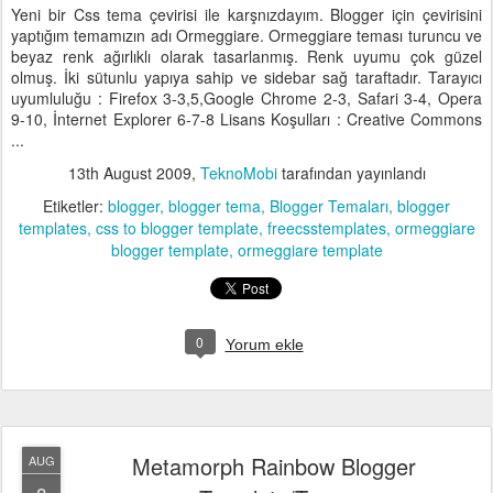
Yeni bir Css tema çevirisi ile karşnızdayım. Blogger için çevirisini
yaptığım temamızın adı Ormeggiare. Ormeggiare teması turuncu ve
beyaz renk ağırlıklı olarak tasarlanmış. Renk uyumu çok güzel
olmuş. İki sütunlu yapıya sahip ve sidebar sağ taraftadır. Tarayıcı
uyumluluğu : Firefox 3-3,5,Google Chrome 2-3, Safari 3-4, Opera
9-10, İnternet Explorer 6-7-8 Lisans Koşulları : Creative Commons
...
13th August 2009
,
TeknoMobi
tarafından yayınlandı
Etiketler:
blogger
blogger tema
Blogger Temaları
blogger
templates
css to blogger template
freecsstemplates
ormeggiare
blogger template
ormeggiare template
0
Yorum ekle
Metamorph Rainbow Blogger
AUG