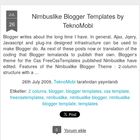
Nimbuslike Blogger Templates by
JUL
26
TeknoMobi
Blogger writes about the long time I have. In general, Ajax, Jqery,
Javascript and plug-ins designed infrastructure can be used to
make Blogger do. As next of these posts now or translation of the
coding that Blogger temalarıda to publish their own. Blogger's
theme for the Css FreeCssTemplates published Nimbuslike have
edited. Features of the Nimbuslike Blogger Theme : 2-column
structure with a ...
26th July 2009
,
TeknoMobi
tarafından yayınlandı
Etiketler:
2 colums
blogger
blogger templates
css template
freecsstemplates
nimbuslike
nimbuslike blogger
nimbuslike
blogger template
templates
0
Yorum ekle