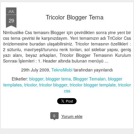
JUL
Tricolor Blogger Tema
29
Nimbuslike Css temasını Blogger için çevirdikten sonra yine yeni bir
css tema çevirisi ile karşınızdayım. Yeni temamızın adı TriColor Css
önizlemesine buradan ulaşabilirsiniz. Tricolor temasının özellikleri :
2 sütunlu, mavi/yeşil/turuncu renk tonları, sol sidebar yapısı, geniş
yazı alanı, beyaz arkaplan, Tricolor Blogger Temasının Kurulum
Sonrası İşlemleri : 1. Header altında bulunan menüyü ...
29th July 2009
,
TeknoMobi
tarafından yayınlandı
Etiketler:
blogger
blogger tema
Blogger Temaları
blogger
templates
tricolor
tricolor blogger
tricolor blogger template
tricolor
css
0
Yorum ekle