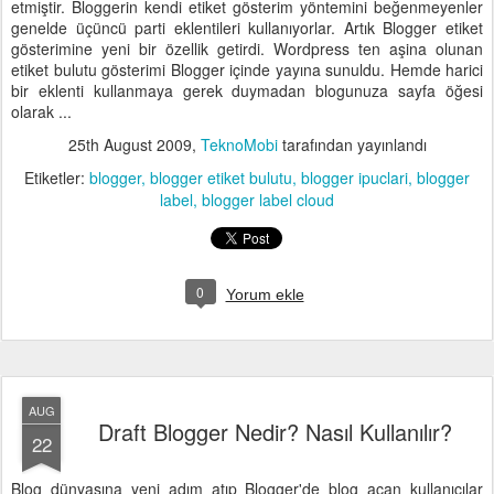
etmiştir. Bloggerin kendi etiket gösterim yöntemini beğenmeyenler
genelde üçüncü parti eklentileri kullanıyorlar. Artık Blogger etiket
gösterimine yeni bir özellik getirdi. Wordpress ten aşina olunan
etiket bulutu gösterimi Blogger içinde yayına sunuldu. Hemde harici
bir eklenti kullanmaya gerek duymadan blogunuza sayfa öğesi
olarak ...
25th August 2009
,
TeknoMobi
tarafından yayınlandı
Etiketler:
blogger
blogger etiket bulutu
blogger ipuclari
blogger
label
blogger label cloud
0
Yorum ekle
AUG
Draft Blogger Nedir? Nasıl Kullanılır?
22
Blog dünyasına yeni adım atıp Blogger'de blog açan kullanıcılar