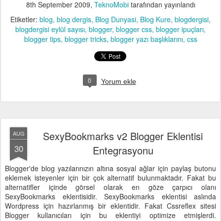
8th September 2009
,
TeknoMobi
tarafından yayınlandı
Etiketler:
blog
blog dergis
Blog Dunyasi
Blog Kure
blogdergisi
blogdergisi eylül sayısı
blogger
blogger css
blogger ipuçları
blogger tips
blogger tricks
blogger yazı başlıklarını
css
0
Yorum ekle
SexyBookmarks v2 Blogger Eklentisi
AUG
30
Entegrasyonu
Blogger'de blog yazılarınızın altına sosyal ağlar için paylaş butonu
eklemek isteyenler için bir çok alternatif bulunmaktadır. Fakat bu
alternatifler içinde görsel olarak en göze çarpıcı olanı
SexyBookmarks eklentisidir. SexyBookmarks eklentisi aslında
Wordpress için hazırlanmış bir eklentidir. Fakat Cssreflex sitesi
Blogger kullanıcıları için bu eklentiyi optimize etmişlerdi.