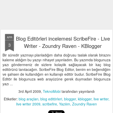
Blog Editörleri incelemesi ScribeFire - Live
APR
3
Writer - Zoundry Raven - KBlogger
Bir süredir yazmayı planladığım daha doğrusu taslak olarak birazını
kaleme aldığım bu yazıyı nihayet yayınladım. Bu yazımda blogunuza
yazı göndermeniz de sizlere kolaylık sağlayacak bir kaç blog
editörünü tanıtacağım. ScribeFire Blog Editor, benim en beğendiğim
ve şahsen de kullandığım en kullanışlı editör budur. ScribeFire Blog
Editör ile blogunuza web arayüzüne gerek duymadan blogunuza
yazı ...
3rd April 2009
,
TeknoMobi
tarafından yayınlandı
Etiketler:
blog araçları
blog editörleri
blogger
kblogger
live writer
live writer 2009
scribefire
Yazılım
Zoundry Raven