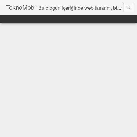
TeknoMobi
Bu blogun içeriğinde web tasarım, blogger temaları, blogger ipuçları, ajax anlatımları, jquery uygulamaları, javascript uygulamaları ,web design, tutorials, resources and inspiration yer almaktadır.