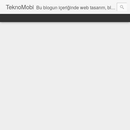
TeknoMobi
Bu blogun içeriğinde web tasarım, blogger temaları, blogger ipuçları, ajax anlatımları, jquery uygulamaları, javascript uygulamaları ,web design, tutorials, resources and inspiration yer almaktadır.