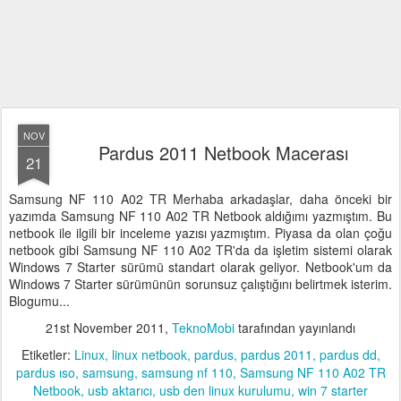
NOV
Pardus 2011 Netbook Macerası
21
Samsung NF 110 A02 TR Merhaba arkadaşlar, daha önceki bir
yazımda Samsung NF 110 A02 TR Netbook aldığımı yazmıştım. Bu
netbook ile ilgili bir inceleme yazısı yazmıştım. Piyasa da olan çoğu
netbook gibi Samsung NF 110 A02 TR'da da işletim sistemi olarak
Windows 7 Starter sürümü standart olarak geliyor. Netbook'um da
Windows 7 Starter sürümünün sorunsuz çalıştığını belirtmek isterim.
Blogumu...
21st November 2011
,
TeknoMobi
tarafından yayınlandı
Etiketler:
Linux
linux netbook
pardus
pardus 2011
pardus dd
pardus ıso
samsung
samsung nf 110
Samsung NF 110 A02 TR
Netbook
usb aktarıcı
usb den linux kurulumu
win 7 starter