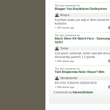
The last comments for
Blogger Yazı Başlıklarını Özelleştirme
Blogcu
EyvAllah üstad çok sağ ol. Beni büyük bir
kurtardın.
» 480 weeks ago
The last comments for
Black Silver KK Watch Face - Samsung
S2/S3
Tamer
Çok güzel, kullanışlı, kolda saat gibi duru
dezavantajı şarjının 1,5 günde...
» 496 weeks ago
The last comments for
Türk Bloglarında Neler Oluyor? Mim
Skrotpræmie
EN IYISI TURKIYE GERISI BOS
» 498 weeks ago
Comments by
IntenseDebate