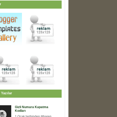
r
 Yazılar
Gizli Numara Kapatma
Kodları
1 Ocak tarihinden itibaren