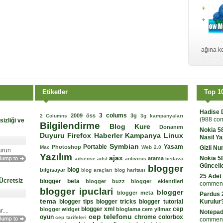
ağına ko
Etiketler
Top 1
Hadise 
3 colums
2009 öss
3g
2 Columns
3g kampanyaları
(988 co
izliği ve
Bilgilendirme
Blog Kure
Donanım
Nokia 5
Duyuru
Firefox
Haberler
Kampanya
Linux
Nasil Ya
Symbian
Portable
Yasam
Photoshop
Mac
Web 2.0
Gizli N
urun
Yazılım
ajax
Nokia 5
atama
adsense
adsl
antivirus
bedava
Güncell
blogger
blog
bilgisayar
blog araçları
blog haritası
25 Adet
Ücretsiz
blogger beta
blogger buzz
blogger eklentileri
comment
blogger ipuclari
blogger
blogger meta
Pardus 2
tema
blogger tips
blogger tricks
blogger tutorial
Kurulur
blogger xml
cep
blogger widget
bloglama
cem yilmaz
...
Notepad
cep telefonu
oyun
chrome
colorbox
cep tarifeleri
comment