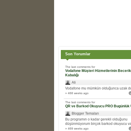
Son Yorumlar
The last comments for
Vodafone Müşteri Hizmetlerinin Beceriks
Kabalığı
Ali
Vodafone mu mümkün olduğunca uzak d
» 468 weeks ago
The last comments for
QR ve Barkod Okuyucu PRO Bugünlük 
Blogger Temaları
Bu programın o kadar gerekli olduğunu
düşünmüyorum birçok barkod okuyucu var.
» 469 weeks ago