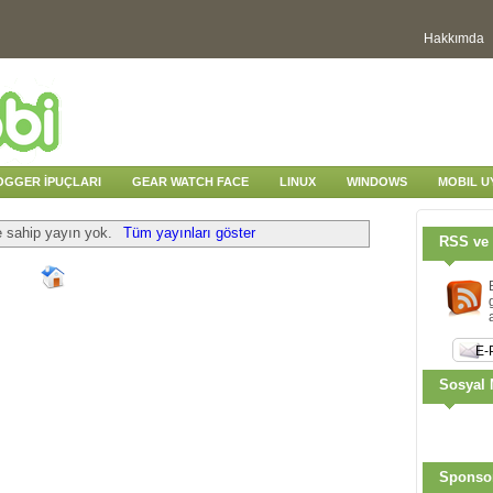
Hakkımda
OGGER İPUÇLARI
GEAR WATCH FACE
LINUX
WINDOWS
MOBIL 
e sahip yayın yok.
Tüm yayınları göster
RSS ve 
Sosyal 
Sponso