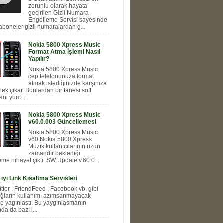
zorunlu olarak hayata
geçirilen Gizli Numara
Engelleme Servisi sayesinde
aboneler gizli numaralardan g...
Nokia 5800 Xpress Music
Format Atma İşlemi Nasıl
Yapılır?
Nokia 5800 Xpress Music
cep telefonunuza format
atmak istediğinizde karşınıza
nek çıkar. Bunlardan bir tanesi soft
ani yum...
Nokia 5800 Xpress Music
v60.0.003 Güncellemesi
Nokia 5800 Xpress Music
v60 Nokia 5800 Xpress
Müzik kullanıcılarının uzun
zamandır beklediği
me nihayet çıktı. SW Update v.60.0...
 iyi Link Kısaltma Servisleri
itter , FriendFeed , Facebook vb. gibi
ağların kullanımı azımsanmayacak
e yagınlaştı. Bu yaygınlaşmanın
a da bazı i...