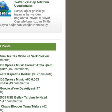
Twitter için Cep Telefonu
Uygulamaları
Sosyal ağlar geliştikçe
insanlar her yerden
bağlanma ihtiyacı duyuyor.
Cep telefonunuzdan Twitter
layca bağlanabileceğiniz birkaç uy...
0 Posts
Düm Tek Tek Video ve Şarki Sözleri
mments)
800 Xpress Music Format Atma işlemi
pilir?
(167 comments)
umara Kapatma Kodları
(90 comments)
800 Xpress Music v60.0.003
emesi
(49 comments)
 Google Wave Davetiyesi
(47
s)
009 USB Bellek Yardımı ile Nasıl
?
(47 comments)
 Chaos Blogger Tema Türkçe
(42
s)