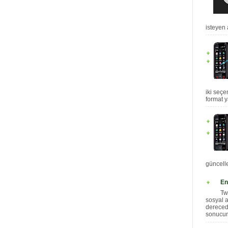
isteyen 
iki seçe
format y
güncelle
En
Tw
sosyal 
dereced
sonucund