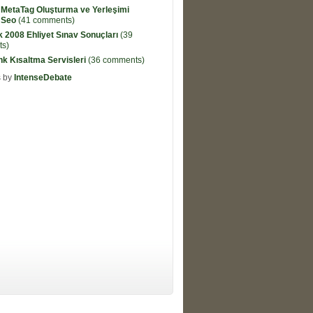
 MetaTag Oluşturma ve Yerleşimi
 Seo
(41 comments)
k 2008 Ehliyet Sınav Sonuçları
(39
s)
ink Kısaltma Servisleri
(36 comments)
 by
IntenseDebate