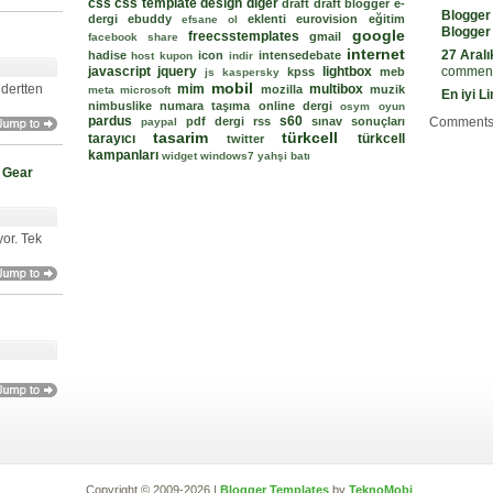
css
css template
design
diger
draft
draft blogger
e-
Blogger
dergi
ebuddy
eklenti
eurovision
eğitim
efsane ol
Blogger
google
freecsstemplates
gmail
facebook share
internet
27 Aralı
hadise
icon
intensedebate
host kupon
indir
javascript
jquery
lightbox
comment
kpss
meb
js
kaspersky
mobil
 dertten
mim
multibox
mozilla
muzik
meta
microsoft
En iyi L
nimbuslike
numara taşıma
online dergi
osym
oyun
pardus
s60
pdf dergi
rss
sınav sonuçları
Comments
paypal
tasarim
türkcell
tarayıcı
türkcell
twitter
kampanları
widget
windows7
yahşi batı
 Gear
yor. Tek
Copyright © 2009-2026 |
Blogger Templates
by
TeknoMobi