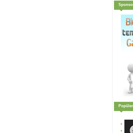
Sponso
Popüler