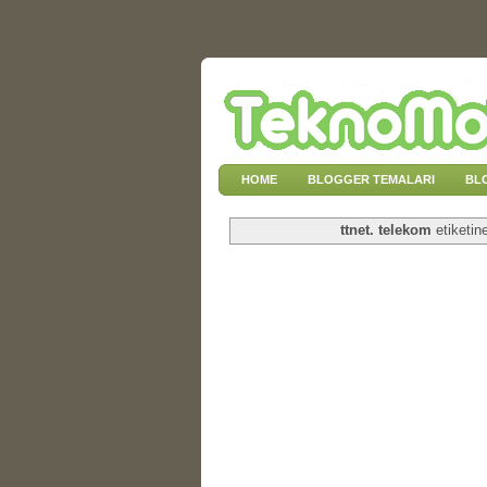
HOME
BLOGGER TEMALARI
BL
ttnet. telekom
etiketin