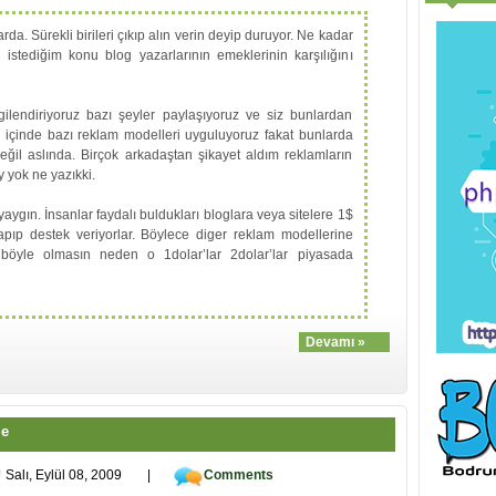
rda. Sürekli birileri çıkıp alın verin deyip duruyor. Ne kadar
k istediğim konu blog yazarlarının emeklerinin karşılığını
lgilendiriyoruz bazı şeyler paylaşıyoruz ve siz bunlardan
 içinde bazı reklam modelleri uyguluyoruz fakat bunlarda
değil aslında. Birçok arkadaştan şikayet aldım reklamların
y yok ne yazıkki.
ygın. İnsanlar faydalı buldukları bloglara veya sitelere 1$
apıp destek veriyorlar. Böylece diger reklam modellerine
böyle olmasın neden o 1dolar’lar 2dolar’lar piyasada
Devamı »
me
Salı, Eylül 08, 2009
|
Comments