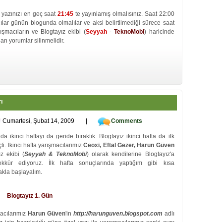
l yazınızı en geç saat
21:45
te yayınlamış olmalısınız. Saat 22:00
lar günün blogunda olmalılar ve aksi belirtilmediği sürece saat
ışmacıların ve Blogtayız ekibi (
Seyyah
-
TeknoMobi
) haricinde
n yorumlar silinmelidir.
ı
Cumartesi, Şubat 14, 2009
|
Comments
a ikinci haftayı da geride bıraktık. Blogtayız ikinci hafta da ilk
çti. İkinci hafta yarışmacılarımız
Ceoxi, Eftal Gezer, Harun Güven
ız ekibi (
Seyyah & TeknoMobi
) olarak kendilerine Blogtayız'a
eşekkür ediyoruz. İlk hafta sonuçlarında yaptığım gibi kısa
kla başlayalım.
Blogtayız 1. Gün
macılarımız
Harun Güven
'in
http://harunguven.blogspot.com
adlı