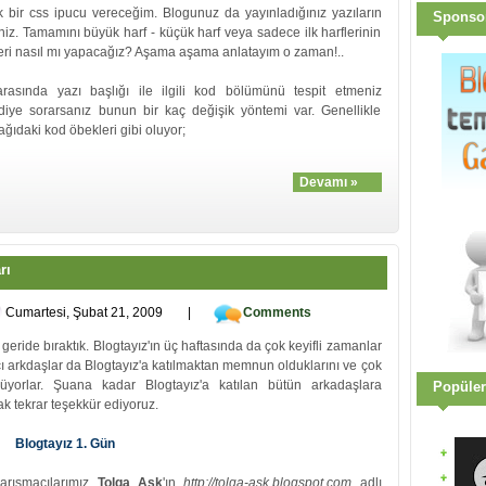
ak bir css ipucu vereceğim. Blogunuz da yayınladığınız yazıların
Sponso
irsiniz. Tamamını büyük harf - küçük harf veya sadece ilk harflerinin
mleri nasıl mı yapacağız? Aşama aşama anlatayım o zaman!..
rasında yazı başlığı ile ilgili kod bölümünü tespit etmeniz
diye sorarsanız bunun bir kaç değişik yöntemi var. Genellikle
şağıdaki kod öbekleri gibi oluyor;
Devamı »
rı
Cumartesi, Şubat 21, 2009
|
Comments
geride bıraktık. Blogtayız'ın üç haftasında da çok keyifli zamanlar
acı arkdaşlar da Blogtayız'a katılmaktan memnun olduklarını ve çok
lüyorlar. Şuana kadar Blogtayız'a katılan bütün arkadaşlara
Popüler
ak tekrar teşekkür ediyoruz.
Blogtayız 1. Gün
yarışmacılarımız
Tolga Aşk
'ın
http://tolga-ask.blogspot.com
adlı