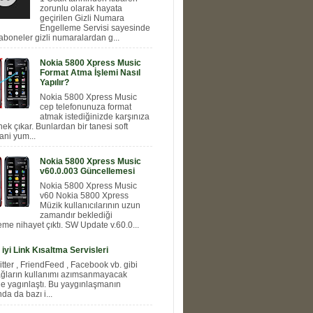
zorunlu olarak hayata
geçirilen Gizli Numara
Engelleme Servisi sayesinde
aboneler gizli numaralardan g...
Nokia 5800 Xpress Music
Format Atma İşlemi Nasıl
Yapılır?
Nokia 5800 Xpress Music
cep telefonunuza format
atmak istediğinizde karşınıza
nek çıkar. Bunlardan bir tanesi soft
ani yum...
Nokia 5800 Xpress Music
v60.0.003 Güncellemesi
Nokia 5800 Xpress Music
v60 Nokia 5800 Xpress
Müzik kullanıcılarının uzun
zamandır beklediği
me nihayet çıktı. SW Update v.60.0...
 iyi Link Kısaltma Servisleri
itter , FriendFeed , Facebook vb. gibi
ağların kullanımı azımsanmayacak
e yagınlaştı. Bu yaygınlaşmanın
a da bazı i...