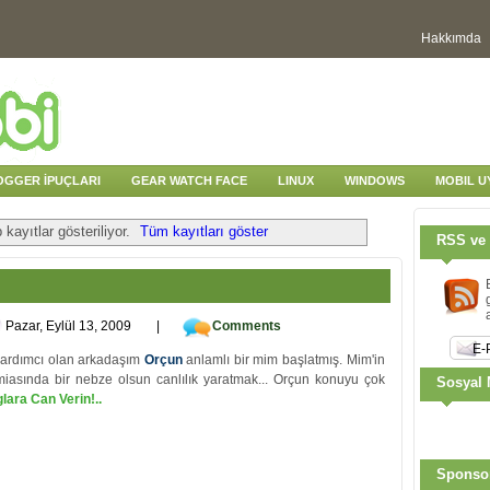
Hakkımda
OGGER İPUÇLARI
GEAR WATCH FACE
LINUX
WINDOWS
MOBIL 
 kayıtlar gösteriliyor.
Tüm kayıtları göster
RSS ve 
Pazar, Eylül 13, 2009
|
Comments
yardımcı olan arkadaşım
Orçun
anlamlı bir mim başlatmış. Mim'in
iasında bir nebze olsun canlılık yaratmak... Orçun konuyu çok
Sosyal 
glara Can Verin!..
Sponso