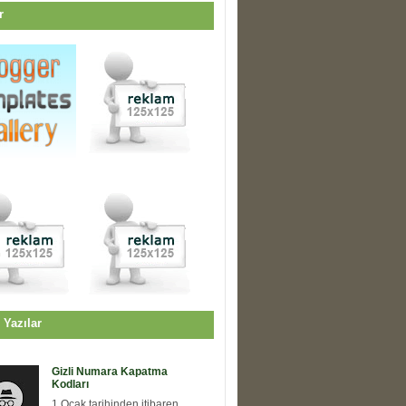
r
 Yazılar
Gizli Numara Kapatma
Kodları
1 Ocak tarihinden itibaren