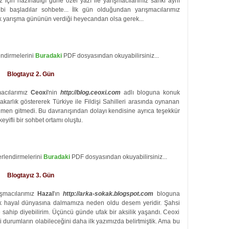
 için hazırladığı güne özel yazı ile yarışmacılarımız sanki aynı
ibi başladılar sohbete... İlk gün olduğundan yarışmacılarımız
ilk yarışma gününün verdiği heyecandan olsa gerek...
endirmelerini
Buradaki
PDF dosyasından okuyabilirsiniz...
Blogtayız 2. Gün
macılarımız
Ceoxi
'nin
http://blog.ceoxi.com
adlı bloguna konuk
dakarlık göstererek Türkiye ile Fildişi Sahilleri arasında oynanan
ağmen gitmedi. Bu davranışından dolayı kendisine ayrıca teşekkür
eyifli bir sohbet ortamı oluştu.
erlendirmelerini
Buradaki
PDF dosyasından okuyabilirsiniz...
Blogtayız 3. Gün
ışmacılarımız
Hazal
'ın
http://arka-sokak.blogspot.com
bloguna
rak hayal dünyasına dalmamıza neden oldu desem yeridir. Şahsi
ne sahip diyebilirim. Üçüncü günde ufak bir aksilik yaşandı. Ceoxi
i durumların olabileceğini daha ilk yazımızda belirtmiştik. Ama bu