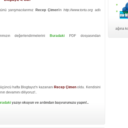
günü yarışmacılarımız
Recep Çimen
'in
http://www.tortu.org
adlı
ağına ko
ımızın değerlendirmelerini
Buradaki
PDF dosyasından
 üçüncü hafta Blogtayız'n kazananı
Recep Çimen
oldu. Kendisini
nın devamını diliyoruz!..
radaki
yazıyı okuyun ve ardından başvurunuzu yapın!..