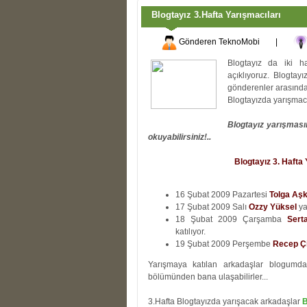
Blogtayız 3.Hafta Yarışmacıları
Gönderen
TeknoMobi
|
Blogtayız da iki ha
açıklıyoruz. Blogtay
gönderenler arasında
Blogtayızda yarışmac
Blogtayız yarışmasın
okuyabilirsiniz!..
Blogtayız 3. Hafta
16 Şubat 2009 Pazartesi
Tolga Aş
17 Şubat 2009 Salı
Ozzy Yüksel
ya
18 Şubat 2009 Çarşamba
Sert
katılıyor.
19 Şubat 2009 Perşembe
Recep Ç
Yarışmaya katılan arkadaşlar blogumda
bölümünden bana ulaşabilirler...
3.Hafta Blogtayızda yarışacak arkadaşlar
B