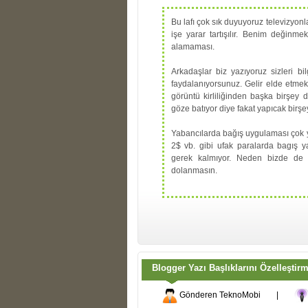
Bu lafı çok sık duyuyoruz televizyonla
işe yarar tartışılır. Benim değinme
alamaması.
Arkadaşlar biz yazıyoruz sizleri bi
faydalanıyorsunuz. Gelir elde etmek
görüntü kirliliğinden başka birşey 
göze batıyor diye fakat yapıcak birşe
Yabancılarda bağış uygulaması çok ya
2$ vb. gibi ufak paralarda bagış y
gerek kalmıyor. Neden bizde de 
dolanmasın.
Blogger Yazı Başlıklarını Özelleştir
Gönderen
TeknoMobi
|