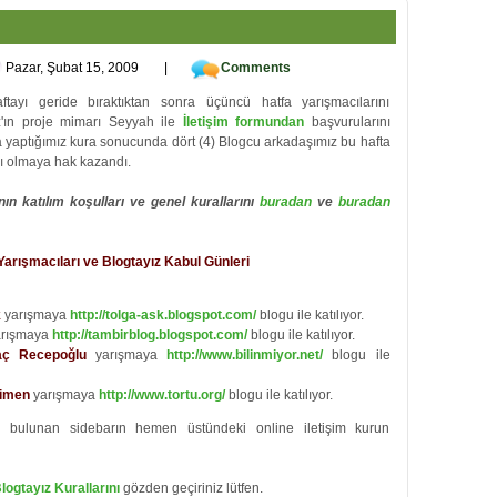
Pazar, Şubat 15, 2009
|
Comments
ftayı geride bıraktıktan sonra üçüncü hatfa yarışmacılarını
ız'ın proje mimarı Seyyah ile
İletişim formundan
başvurularını
 yaptığımız kura sonucunda dört (4) Blogcu arkadaşımız bu hafta
ı olmaya hak kazandı.
ın katılım koşulları ve genel kurallarını
buradan
ve
buradan
 Yarışmacıları ve Blogtayız Kabul Günleri
k
yarışmaya
http://tolga-ask.blogspot.com/
blogu ile katılıyor.
rışmaya
http://tambirblog.blogspot.com/
blogu ile katılıyor.
aç Recepoğlu
yarışmaya
http://www.bilinmiyor.net/
blogu ile
imen
yarışmaya
http://www.tortu.org/
blogu ile katılıyor.
 bulunan sidebarın hemen üstündeki online iletişim kurun
logtayız Kurallarını
gözden geçiriniz lütfen.