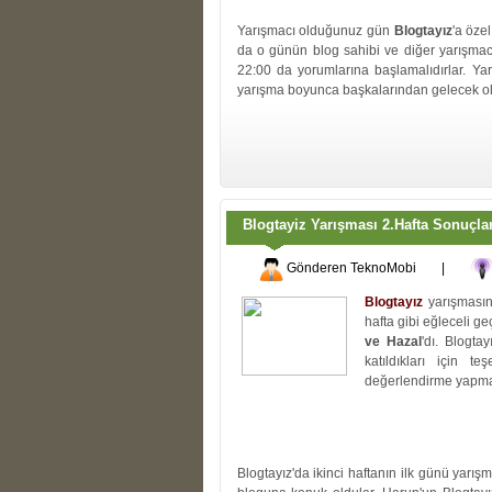
Yarışmacı olduğunuz gün
Blogtayız
'a öze
da o günün blog sahibi ve diğer yarışmacı
22:00 da yorumlarına başlamalıdırlar. Yar
yarışma boyunca başkalarından gelecek ola
Blogtayiz Yarışması 2.Hafta Sonuçlar
Gönderen
TeknoMobi
|
Blogtayız
yarışmasınd
hafta gibi eğleceli ge
ve Hazal
'dı. Blogtay
katıldıkları için t
değerlendirme yapma
Blogtayız'da ikinci haftanın ilk günü yarış