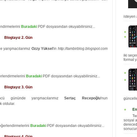
isteyen 
endirmelerini
Buradaki
PDF dosyasından okuyabilirsiniz...
Blogtayız 2. Gün
de yarışmacılarımız
Ozzy Yüksel
'in
http://tambirblog.blogspot.com
iki seçe
format y
erlendirmelerini
Buradaki
PDF dosyasından okuyabilirsiniz...
Blogtayız 3. Gün
üncü gününde yarışmacılarımız
Sertaç Recepoğlu
'nun
güncelle
 oldular.
En
Tw
sosyal 
dereced
ğerlendirmelerini
Buradaki
PDF dosyasından okuyabilirsiniz...
sonucund
Blogtayız 4. Gün