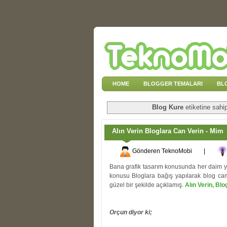
HOME
BLOGGER TEMALARI
BL
Blog Kure
etiketine sahip
Alın Verin Bloglara Can Verin - Mim
Gönderen
TeknoMobi
|
Bana grafik tasarım konusunda her daim 
konusu Bloglara bağış yapılarak blog cam
güzel bir şekilde açıklamış.
Alın Verin, Blo
Orçun diyor ki;