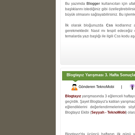
Bu yazımda
Blogger
kullanıcıları için uf
başlıklarını istediğiniz gibi özelleştirebil
büyük olmasını sağlayabilirsiniz. Bu işle
İlk olarak bloğunuzda
Css
kodlarınız a
gerekmektedir. Nasıl mı tespit edeceğiz 
temalarda yazı başlığı ile ilgili Css kodu a
Blogtayız Yarışması 3. Hafta Sonuçla
Gönderen
TeknoMobi
|
Blogtayız
yarışmasında 3 eğlenceli haftayı 
geçirdik. Şayet Blogtayız'a katılan yarışm
eğlendiklerini değerlendirmelerinde söy
Blogtayız Ekibi (
Seyyah - TeknoMobi
) olar
Blogtayız'da üçüncü haftanın ilk günü 