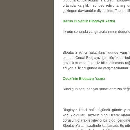
bloguna konuk oldular. Harun'un Blogtayız
ortamda karşılıklı sohbet ediyorlarmış g
çekingen davrandılar diyebilirim. Tabi bu 
Harun Güven'in Blogtayız Yazısı
İlk gün sonunda yarışmacılarımızın değerl
Blogtayız ikinci hafta ikinci günde yarış
oldular. Ceoxi Blogtayız için büyük bir fe
hazırlık maçına ücretsiz bileti olmasına r
ediyoruz. İkinci günde de yarışmacılarımız k
Ceoxi'nin Blogtayız Yazısı
İkinci gün sonunda yarışmacılarımızın değ
Blogtayız ikinci hafta üçüncü günde yar
konuk oldular. Hazal'ın blogu içerik ola
görüşüm olarak etkileyici bir blog içeriği
Blogtayız'a tam saatinde katılamadı. Bu gib