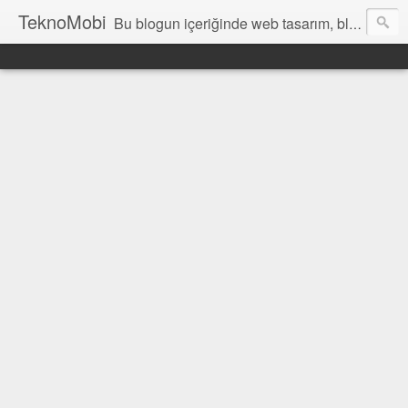
TeknoMobi
Bu blogun içeriğinde web tasarım, blogger temaları, blogger ipuçları, ajax anlatımları, jquery uygulamaları, javascript uygulamaları ,web design, tutorials, resources and inspiration yer almaktadır.