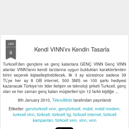
JAN
Kendi VINN’ını Kendin Tasarla
8
Turkcell’den gençlere ve genç kalanlara GENÇ VINN Genç VINN
alanlar VINN’larını kendi tarzlarına uygun buldukları karakterlerden
birini seçerek kişiselleştirebilecek, ilk 3 ay süresince sadece 39
TL’ye her ay 8 GB internet, 500 SMS ve 100 şarkı hediyesi
kazanacak Türkiye’nin lider iletişim ve teknoloji şirketi Turkcell, genç
olan ve her zaman genç kalan müşterileri için 12 farklı kişiliğe ...
8th January 2010
,
TeknoMobi
tarafından yayınlandı
Etiketler:
gencturkcell vınn
gençtürkcell
mobil
mobil modem
turkcell vinn
türkcell
türkcell 3g
türkcell internet
türkcell
kampanları
türkcell vınn
vinn
vınn