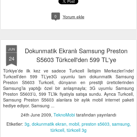
0
Yorum ekle
Dokunmatik Ekranlı Samsung Preston
JUN
24
S5603 Türkcell'den 599 TL'ye
Türkiye’de ilk kez ve sadece Turkcell İletişim Merkezleri’nde!
Turkcell’den 599 TL’ye3G uyumlu tam dokunmatik Samsung
Preston S5603 Turkcell, dünyanın en prestijli üreticilerinden
Samsung’la yaptığı özel bir anlaşmayla; 3G uyumlu Samsung
Preston S5603’ü, 599 TL’lik fiyatıyla satışa sundu. Ayrıca Turkcell,
Samsung Preston S5603 alanlara bir aylık mobil internet paketi
hediye ediyor. Samsung ...
24th June 2009
,
TeknoMobi
tarafından yayınlandı
Etiketler:
3g
dokunmatik ekran
mobil
preston s5603
samsung
türkcell
türkcell 3g