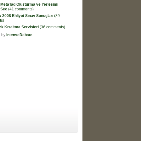
 MetaTag Oluşturma ve Yerleşimi
 Seo
(41 comments)
k 2008 Ehliyet Sınav Sonuçları
(39
s)
ink Kısaltma Servisleri
(36 comments)
 by
IntenseDebate