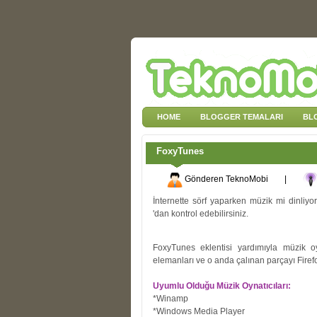
HOME
BLOGGER TEMALARI
BL
FoxyTunes
Gönderen
TeknoMobi
|
İnternette sörf yaparken müzik mi dinliyo
'dan kontrol edebilirsiniz.
FoxyTunes eklentisi yardımıyla müzik oyn
elemanları ve o anda çalınan parçayı Fire
Uyumlu Olduğu Müzik Oynatıcıları:
*Winamp
*Windows Media Player