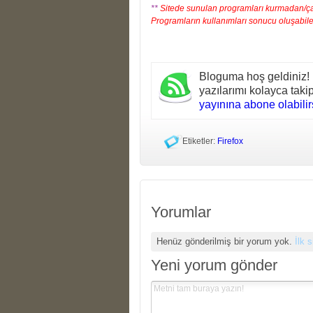
**
Sitede sunulan programları kurmadan/çal
Programların kullanımları sonucu oluşabil
Bloguma hoş geldiniz!
yazılarımı kolayca tak
yayınına abone olabilirs
Etiketler:
Firefox
Yorumlar
Henüz gönderilmiş bir yorum yok.
İlk 
Yeni yorum gönder