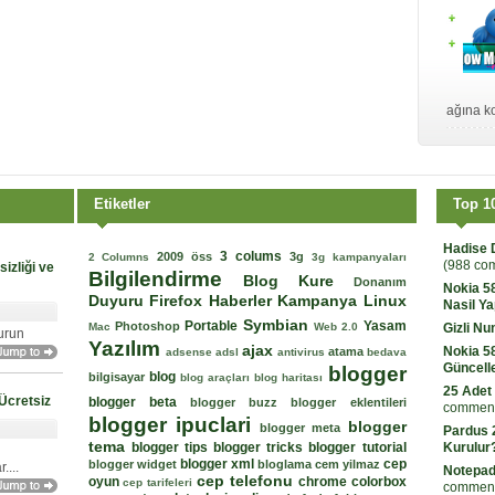
ağına ko
Etiketler
Top 1
Hadise 
3 colums
2009 öss
3g
2 Columns
3g kampanyaları
(988 co
izliği ve
Bilgilendirme
Blog Kure
Donanım
Nokia 5
Duyuru
Firefox
Haberler
Kampanya
Linux
Nasil Ya
Symbian
Portable
Yasam
Photoshop
Mac
Web 2.0
Gizli N
urun
Yazılım
ajax
Nokia 5
atama
adsense
adsl
antivirus
bedava
Güncell
blogger
blog
bilgisayar
blog araçları
blog haritası
25 Adet
Ücretsiz
blogger beta
blogger buzz
blogger eklentileri
comment
blogger ipuclari
blogger
blogger meta
Pardus 2
tema
blogger tips
blogger tricks
blogger tutorial
Kurulur
blogger xml
cep
blogger widget
bloglama
cem yilmaz
...
Notepad
cep telefonu
oyun
chrome
colorbox
cep tarifeleri
comment