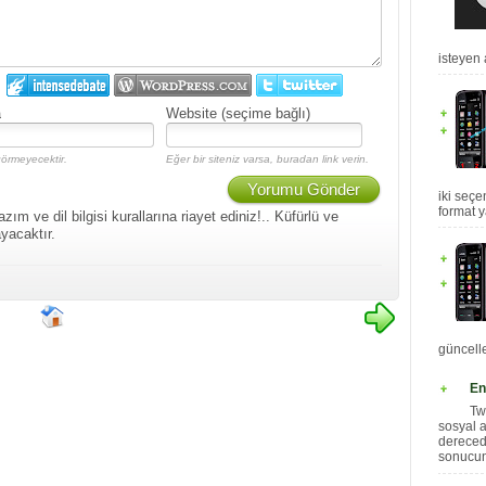
isteyen 
:
a
Website (seçime bağlı)
örmeyecektir.
Eğer bir siteniz varsa, buradan link verin.
Yorumu Gönder
iki seçe
format y
 ve dil bilgisi kurallarına riayet ediniz!.. Küfürlü ve
yacaktır.
güncelle
En
Tw
sosyal 
dereced
sonucund