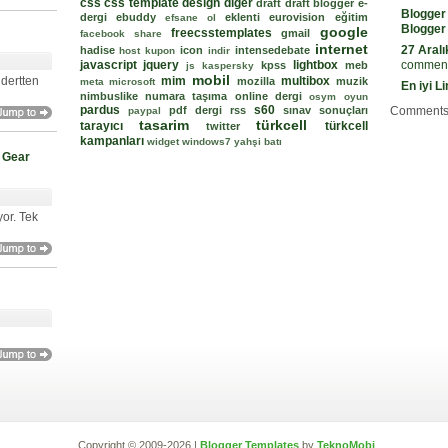
css
css template
design
diger
draft
draft blogger
e-
Blogger
dergi
ebuddy
eklenti
eurovision
eğitim
efsane ol
Blogger
google
freecsstemplates
gmail
facebook share
internet
27 Aralı
hadise
icon
intensedebate
host kupon
indir
javascript
jquery
lightbox
comment
kpss
meb
js
kaspersky
mobil
 dertten
mim
multibox
mozilla
muzik
meta
microsoft
En iyi L
nimbuslike
numara taşıma
online dergi
osym
oyun
pardus
s60
pdf dergi
rss
sınav sonuçları
Comments
paypal
tasarim
türkcell
tarayıcı
türkcell
twitter
kampanları
widget
windows7
yahşi batı
 Gear
yor. Tek
Copyright © 2009-2026 |
Blogger Templates
by
TeknoMobi