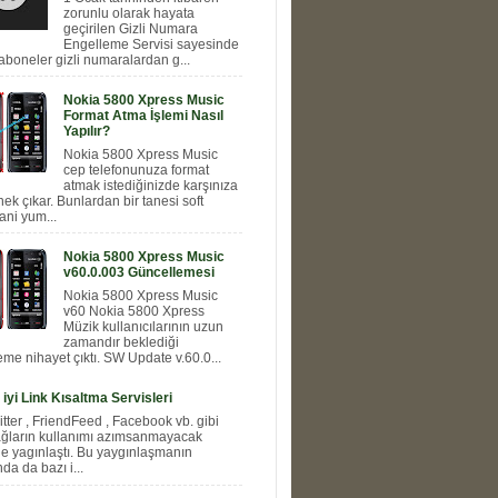
zorunlu olarak hayata
geçirilen Gizli Numara
Engelleme Servisi sayesinde
aboneler gizli numaralardan g...
Nokia 5800 Xpress Music
Format Atma İşlemi Nasıl
Yapılır?
Nokia 5800 Xpress Music
cep telefonunuza format
atmak istediğinizde karşınıza
nek çıkar. Bunlardan bir tanesi soft
ani yum...
Nokia 5800 Xpress Music
v60.0.003 Güncellemesi
Nokia 5800 Xpress Music
v60 Nokia 5800 Xpress
Müzik kullanıcılarının uzun
zamandır beklediği
me nihayet çıktı. SW Update v.60.0...
 iyi Link Kısaltma Servisleri
itter , FriendFeed , Facebook vb. gibi
ağların kullanımı azımsanmayacak
e yagınlaştı. Bu yaygınlaşmanın
a da bazı i...