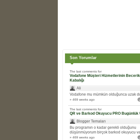
Son Yorumlar
The last comments for
Vodafone Müşteri Hizmetlerinin Beceriks
Kabalığı
Ali
Vodafone mu mümkün olduğunca uzak d
» 469 weeks ago
The last comments for
QR ve Barkod Okuyucu PRO Bugünlük 
Blogger Temaları
Bu programın o kadar gerekli olduğunu
düşünmüyorum birçok barkod okuyucu var.
» 469 weeks ago