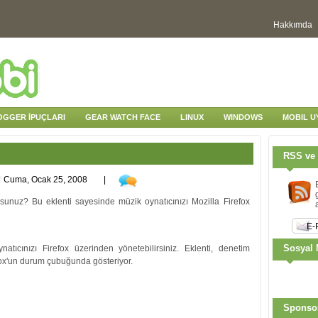
Hakkımda
OGGER İPUÇLARI
GEAR WATCH FACE
LINUX
WINDOWS
MOBIL 
RSS ve 
Cuma, Ocak 25, 2008
|
rsunuz? Bu eklenti sayesinde müzik oynatıcınızı Mozilla Firefox
Sosyal 
atıcınızı Firefox üzerinden yönetebilirsiniz. Eklenti, denetim
fox'un durum çubuğunda gösteriyor.
Sponso