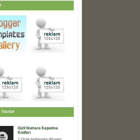
r
 Yazılar
Gizli Numara Kapatma
Kodları
1 Ocak tarihinden itibaren