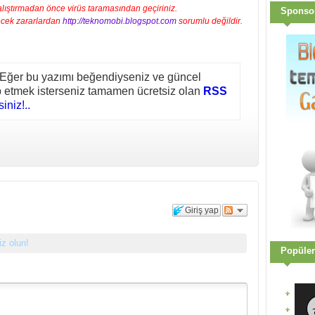
ıştırmadan önce virüs taramasından geçiriniz.
Sponso
ecek zararlardan
http://teknomobi.blogspot.com
sorumlu değildir.
 Eğer bu yazımı beğendiyseniz ve güncel
ip etmek isterseniz tamamen ücretsiz olan
RSS
iniz!..
Giriş yap
siz olun!
Popüler