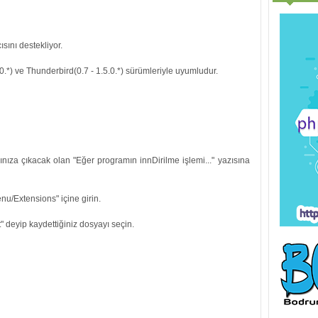
sını destekliyor.
.0.0.*) ve Thunderbird(0.7 - 1.5.0.*) sürümleriyle uyumludur.
ınıza çıkacak olan "Eğer programın innDirilme işlemi..." yazısına
nu/Extensions" içine girin.
t" deyip kaydettiğiniz dosyayı seçin.