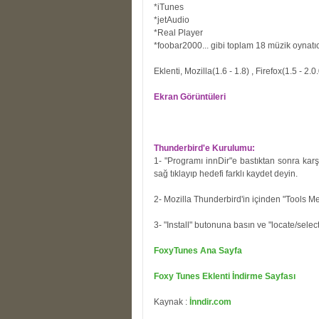
*iTunes
*jetAudio
*Real Player
*foobar2000... gibi toplam 18 müzik oynatıcı
Eklenti, Mozilla(1.6 - 1.8) , Firefox(1.5 - 2
Ekran Görüntüleri
Thunderbird'e Kurulumu:
1- "Programı innDir"e bastıktan sonra karş
sağ tıklayıp hedefi farklı kaydet deyin.
2- Mozilla Thunderbird'in içinden "Tools Me
3- "Install" butonuna basın ve "locate/selec
FoxyTunes Ana Sayfa
Foxy Tunes Eklenti İndirme Sayfası
Kaynak :
İnndir.com