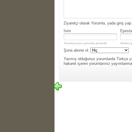
Ziyaretçi olarak Yorumla, yada giriş yap
İsim
Epost
Yorumunuzun yanında gösterilir.
Herkes g
Şuna abone ol:
Yazmış olduğunuz yorumlarda Türkçe yazım
hakaret içeren yorumlarınız yayımlanma