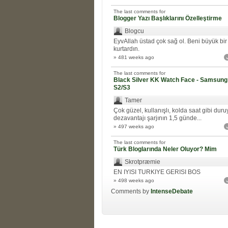
The last comments for
Blogger Yazı Başlıklarını Özelleştirme
Blogcu
EyvAllah üstad çok sağ ol. Beni büyük bir
kurtardın.
» 481 weeks ago
The last comments for
Black Silver KK Watch Face - Samsung
S2/S3
Tamer
Çok güzel, kullanışlı, kolda saat gibi duru
dezavantajı şarjının 1,5 günde...
» 497 weeks ago
The last comments for
Türk Bloglarında Neler Oluyor? Mim
Skrotpræmie
EN IYISI TURKIYE GERISI BOS
» 498 weeks ago
Comments by
IntenseDebate