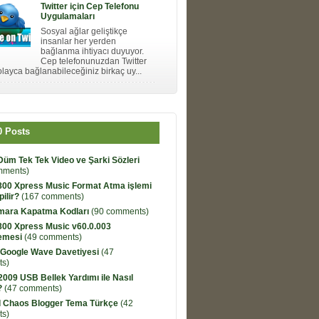
Twitter için Cep Telefonu
Uygulamaları
Sosyal ağlar geliştikçe
insanlar her yerden
bağlanma ihtiyacı duyuyor.
Cep telefonunuzdan Twitter
layca bağlanabileceğiniz birkaç uy...
0 Posts
Düm Tek Tek Video ve Şarki Sözleri
mments)
800 Xpress Music Format Atma işlemi
pilir?
(167 comments)
umara Kapatma Kodları
(90 comments)
800 Xpress Music v60.0.003
emesi
(49 comments)
 Google Wave Davetiyesi
(47
s)
009 USB Bellek Yardımı ile Nasıl
?
(47 comments)
 Chaos Blogger Tema Türkçe
(42
s)