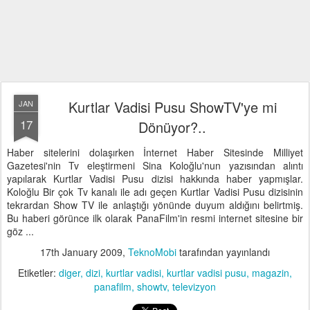
Kurtlar Vadisi Pusu ShowTV'ye mi
JAN
17
Dönüyor?..
Haber sitelerini dolaşırken İnternet Haber Sitesinde Milliyet
Gazetesi'nin Tv eleştirmeni Sina Koloğlu'nun yazısından alıntı
yapılarak Kurtlar Vadisi Pusu dizisi hakkında haber yapmışlar.
Koloğlu Bir çok Tv kanalı ile adı geçen Kurtlar Vadisi Pusu dizisinin
tekrardan Show TV ile anlaştığı yönünde duyum aldığını belirtmiş.
Bu haberi görünce ilk olarak PanaFilm'in resmi internet sitesine bir
göz ...
17th January 2009
,
TeknoMobi
tarafından yayınlandı
Etiketler:
diger
dizi
kurtlar vadisi
kurtlar vadisi pusu
magazin
panafilm
showtv
televizyon