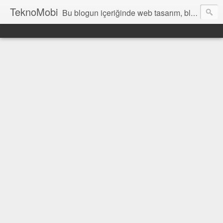
TeknoMobi
Bu blogun içeriğinde web tasarım, blogger temaları, blogger ipuçları, ajax anlatımları, jquery uygulamaları, javascript uygulamaları ,web design, tutorials, resources and inspiration yer almaktadır.