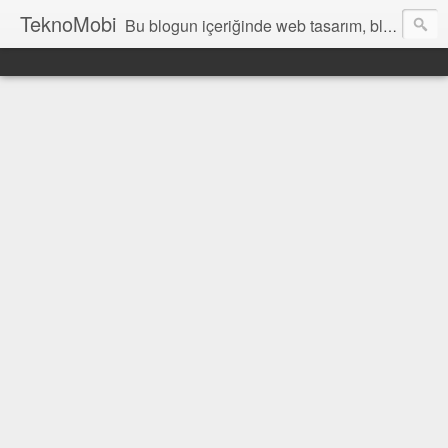
TeknoMobi
Bu blogun içeriğinde web tasarım, blogger temaları, blogger ipuçları, ajax anlatımları, jquery uygulamaları, javascript uygulamaları ,web design, tutorials, resources and inspiration yer almaktadır.