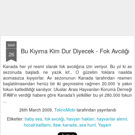
MAR
Bu Kıyıma Kim Dur Diyecek - Fok Avcılığı
26
Kanada her yıl resmi olarak fok avcılığına izin veriyor. Bu yıl ki av
sezonuda başladı ne yazık ki!.. O güzelim foklara nasılda
acımasızca kıyıyorlar. Av sezonunun Kanada tarafından resmen
başlatılmasından henüz bir iki geçmesine rağmen 20.000 'e yakın
fokun katledildiği sanılıyor. Uluslar Arası Hayvanları Koruma Derneği
IFAW'ın verdiği habere göre Kanada'lı yetkililer bu yıl 280.000 fokun
...
26th March 2009
,
TeknoMobi
tarafından yayınlandı
Etiketler:
baby sea
fok avcılığı
havyan hakları
hayvanlar alemi
hocali katliami
ifaw
kanada
sea hunt
Yaşam