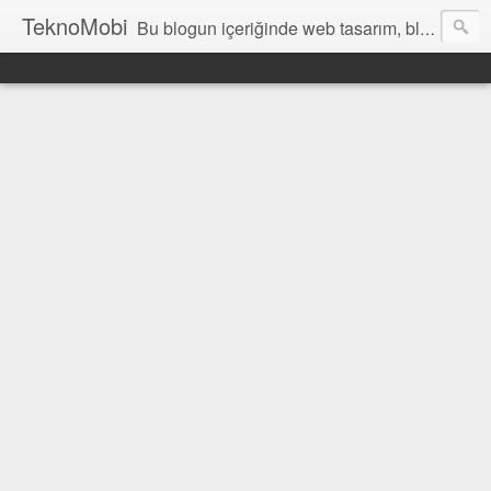
TeknoMobi
Bu blogun içeriğinde web tasarım, blogger temaları, blogger ipuçları, ajax anlatımları, jquery uygulamaları, javascript uygulamaları ,web design, tutorials, resources and inspiration yer almaktadır.