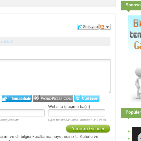
Sponso
Giriş yap
siz olun!
:
a
Website (seçime bağlı)
Popüler
örmeyecektir.
Eğer bir siteniz varsa, buradan link verin.
Yorumu Gönder
 ve dil bilgisi kurallarına riayet ediniz!.. Küfürlü ve