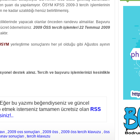
den şuan da yapılamıyor. ÖSYM KPSS 2009-3 tercih işlemlerinin
 ne kadar uzatıldığı henüz belirtilmemiş.
iliklerinde yapacak olanlar önceden randevu almalılar. Başvuru
 ücret ödemelisiniz.
2009 ÖSS tercih işlemleri 22 Temmuz 2009
aktır.
ÖSYM
yerleştirme sonuçlarını her yıl olduğu gibi Ağustos ayının
syonel destek alınız. Tercih ve başvuru işlemlerinizi kesinlikle
 Eğer bu yazımı beğendiyseniz ve güncel
ip etmek isterseniz tamamen ücretsiz olan
RSS
iniz!..
navı
,
2009 oss sonuçları
,
2009 öss
,
2009 öss tercih klavuzu
,
öss
sınav sonuçları
,
tercih klavuzu