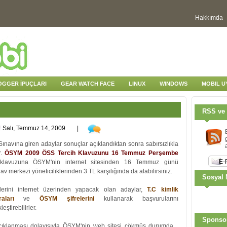
Hakkımda
OGGER İPUÇLARI
GEAR WATCH FACE
LINUX
WINDOWS
MOBIL 
RSS ve 
Salı, Temmuz 14, 2009
|
ınavına giren adaylar sonuçlar açıklandıktan sonra sabırsızlıkla
r.
ÖSYM 2009 ÖSS Tercih Klavuzunu 16 Temmuz Perşembe
h klavuzuna ÖSYM'nin internet sitesinden 16 Temmuz günü
av merkezi yöneticiliklerinden 3 TL karşılığında da alabilirsiniz.
Sosyal 
hlerini internet üzerinden yapacak olan adaylar,
T.C kimlik
aları
ve
Ö
SYM şifrelerini
kullanarak başvurularını
eştirebilirler.
Sponso
çıklanması dolayısıyla ÖSYM'nin web sitesi çökmüş durumda...