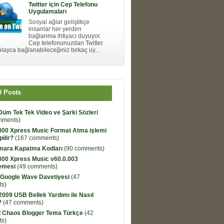
Twitter için Cep Telefonu
Uygulamaları
Sosyal ağlar geliştikçe
insanlar her yerden
bağlanma ihtiyacı duyuyor.
Cep telefonunuzdan Twitter
layca bağlanabileceğiniz birkaç uy...
0 Posts
Düm Tek Tek Video ve Şarki Sözleri
mments)
800 Xpress Music Format Atma işlemi
pilir?
(167 comments)
umara Kapatma Kodları
(90 comments)
800 Xpress Music v60.0.003
emesi
(49 comments)
 Google Wave Davetiyesi
(47
s)
009 USB Bellek Yardımı ile Nasıl
?
(47 comments)
 Chaos Blogger Tema Türkçe
(42
s)