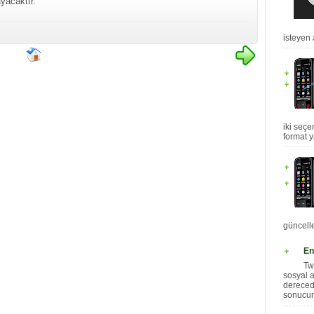
yacaktır.
isteyen 
iki seçe
format y
güncelle
En
Tw
sosyal 
dereced
sonucund