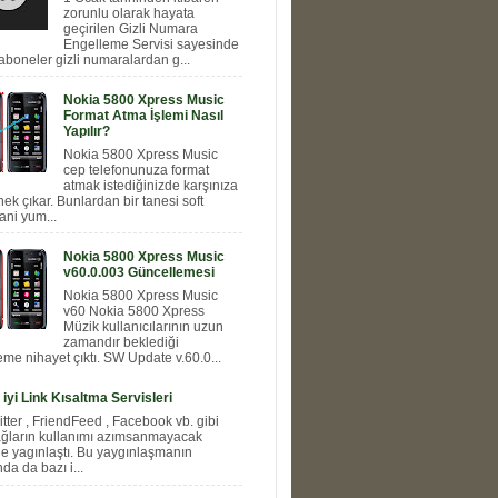
zorunlu olarak hayata
geçirilen Gizli Numara
Engelleme Servisi sayesinde
aboneler gizli numaralardan g...
Nokia 5800 Xpress Music
Format Atma İşlemi Nasıl
Yapılır?
Nokia 5800 Xpress Music
cep telefonunuza format
atmak istediğinizde karşınıza
nek çıkar. Bunlardan bir tanesi soft
ani yum...
Nokia 5800 Xpress Music
v60.0.003 Güncellemesi
Nokia 5800 Xpress Music
v60 Nokia 5800 Xpress
Müzik kullanıcılarının uzun
zamandır beklediği
me nihayet çıktı. SW Update v.60.0...
 iyi Link Kısaltma Servisleri
itter , FriendFeed , Facebook vb. gibi
ağların kullanımı azımsanmayacak
e yagınlaştı. Bu yaygınlaşmanın
a da bazı i...