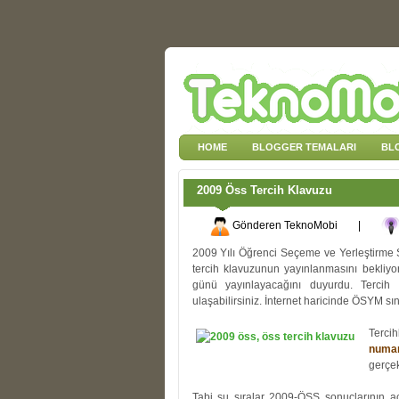
HOME
BLOGGER TEMALARI
BL
2009 Öss Tercih Klavuzu
Gönderen
TeknoMobi
|
2009 Yılı Öğrenci Seçeme ve Yerleştirme S
tercih klavuzunun yayınlanmasını bekliyo
günü yayınlayacağını duyurdu. Terci
ulaşabilirsiniz. İnternet haricinde ÖSYM sın
Terci
numar
gerçekl
Tabi şu sıralar 2009-ÖSS sonuçlarının a