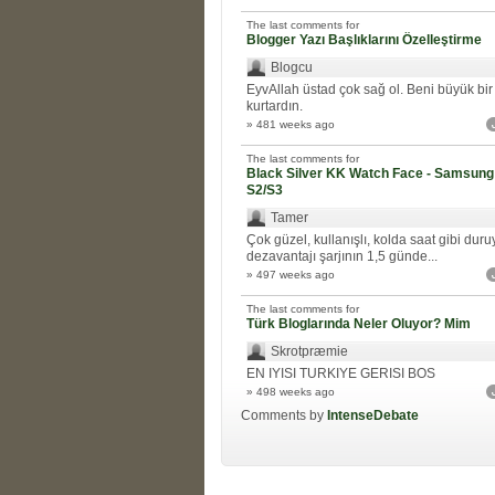
The last comments for
Blogger Yazı Başlıklarını Özelleştirme
Blogcu
EyvAllah üstad çok sağ ol. Beni büyük bir
kurtardın.
» 481 weeks ago
The last comments for
Black Silver KK Watch Face - Samsung
S2/S3
Tamer
Çok güzel, kullanışlı, kolda saat gibi duru
dezavantajı şarjının 1,5 günde...
» 497 weeks ago
The last comments for
Türk Bloglarında Neler Oluyor? Mim
Skrotpræmie
EN IYISI TURKIYE GERISI BOS
» 498 weeks ago
Comments by
IntenseDebate