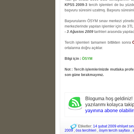
KPSS 2009-3
tercih işlemleri de bu yüz
başvuru süresini uzatmış. Başvuru süresinin
Başvurularını ÖSYM sınav merkezi yönetic
merkezlerinde yapılan işlemler için de 3TL
- 3 Ağustos 2009
tarihleri arasında yapılac
Tercih işlemleri tamamen bittikten sonra
ortalarına doğru açıklar.
Bilgi için :
ÖSYM
Not : Tercih işlemlerinizde mutlaka profe
son güne bırakmayınız.
Bloguma hoş geldiniz!
yazılarımı kolayca tak
yayınına abone olabilirs
Etiketler:
14 şubat 2009 ehliyet sı
2009
,
öss tercihleri
,
ösym tercih sayfası
,