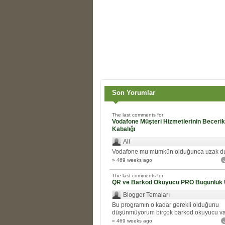
Son Yorumlar
The last comments for
Vodafone Müşteri Hizmetlerinin Beceriks
Kabalığı
Ali
Vodafone mu mümkün olduğunca uzak d
» 469 weeks ago
The last comments for
QR ve Barkod Okuyucu PRO Bugünlük 
Blogger Temaları
Bu programın o kadar gerekli olduğunu
düşünmüyorum birçok barkod okuyucu var.
» 469 weeks ago