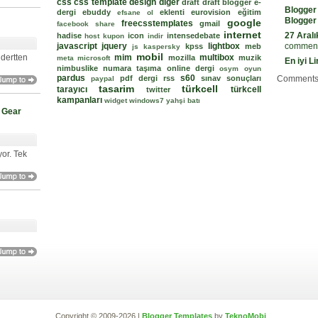
css
css template
design
diger
draft
draft blogger
e-
Blogger
dergi
ebuddy
eklenti
eurovision
eğitim
efsane ol
Blogger
google
freecsstemplates
gmail
facebook share
internet
27 Aralı
hadise
icon
intensedebate
host kupon
indir
javascript
jquery
lightbox
comment
kpss
meb
js
kaspersky
mobil
 dertten
mim
multibox
mozilla
muzik
meta
microsoft
En iyi L
nimbuslike
numara taşıma
online dergi
osym
oyun
pardus
s60
pdf dergi
rss
sınav sonuçları
Comments
paypal
tasarim
türkcell
tarayıcı
türkcell
twitter
kampanları
widget
windows7
yahşi batı
 Gear
yor. Tek
Copyright © 2009-2026 |
Blogger Templates
by
TeknoMobi