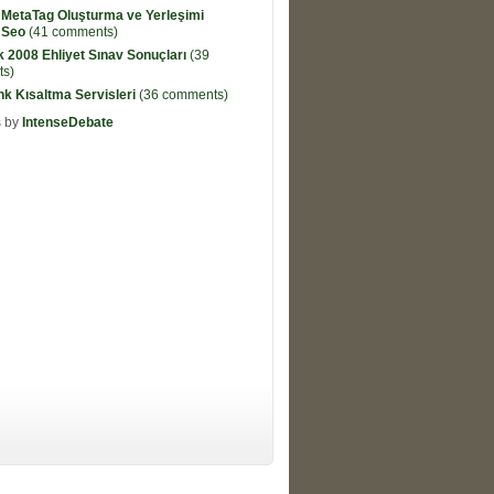
 MetaTag Oluşturma ve Yerleşimi
 Seo
(41 comments)
k 2008 Ehliyet Sınav Sonuçları
(39
s)
ink Kısaltma Servisleri
(36 comments)
 by
IntenseDebate