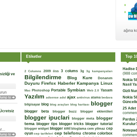
ağına ko
Etiketler
Top 1
Hadise 
3 colums
2009 öss
3g
2 Columns
3g kampanyaları
(988 co
izliği ve
Bilgilendirme
Blog Kure
Donanım
Nokia 5
Duyuru
Firefox
Haberler
Kampanya
Linux
Nasil Ya
Symbian
Portable
Yasam
Photoshop
Mac
Web 2.0
Gizli N
urun
Yazılım
ajax
Nokia 5
atama
adsense
adsl
antivirus
bedava
Güncell
blogger
blog
bilgisayar
blog araçları
blog haritası
25 Adet
Ücretsiz
blogger beta
blogger buzz
blogger eklentileri
comment
blogger ipuclari
blogger
blogger meta
Pardus 2
tema
blogger tips
blogger tricks
blogger tutorial
Kurulur
blogger xml
cep
blogger widget
bloglama
cem yilmaz
...
Notepad
cep telefonu
oyun
chrome
colorbox
cep tarifeleri
comment