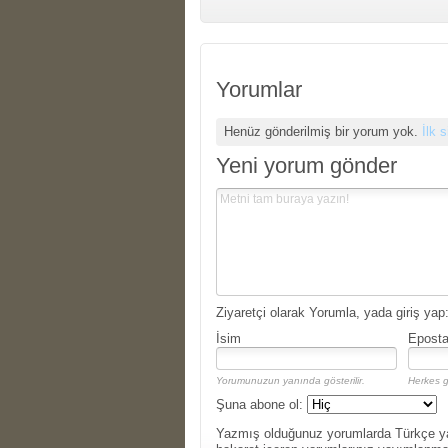
Yorumlar
Henüz gönderilmiş bir yorum yok.
İlk 
Yeni yorum gönder
Ziyaretçi olarak Yorumla, yada giriş yap
İsim
Epost
Yorumunuzun yanında gösterilir.
Herkes g
Şuna abone ol:
Yazmış olduğunuz yorumlarda Türkçe yazım