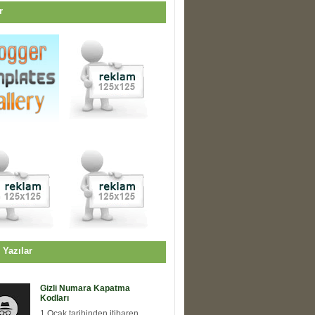
r
 Yazılar
Gizli Numara Kapatma
Kodları
1 Ocak tarihinden itibaren