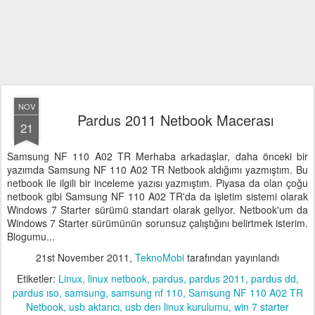
NOV
Pardus 2011 Netbook Macerası
21
Samsung NF 110 A02 TR Merhaba arkadaşlar, daha önceki bir
yazımda Samsung NF 110 A02 TR Netbook aldığımı yazmıştım. Bu
netbook ile ilgili bir inceleme yazısı yazmıştım. Piyasa da olan çoğu
netbook gibi Samsung NF 110 A02 TR'da da işletim sistemi olarak
Windows 7 Starter sürümü standart olarak geliyor. Netbook'um da
Windows 7 Starter sürümünün sorunsuz çalıştığını belirtmek isterim.
Blogumu...
21st November 2011
,
TeknoMobi
tarafından yayınlandı
Etiketler:
Linux
linux netbook
pardus
pardus 2011
pardus dd
pardus ıso
samsung
samsung nf 110
Samsung NF 110 A02 TR
Netbook
usb aktarıcı
usb den linux kurulumu
win 7 starter