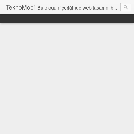
TeknoMobi
Bu blogun içeriğinde web tasarım, blogger temaları, blogger ipuçları, ajax anlatımları, jquery uygulamaları, javascript uygulamaları ,web design, tutorials, resources and inspiration yer almaktadır.