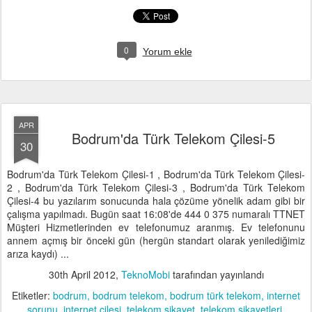
0
Yorum ekle
APR
Bodrum'da Türk Telekom Çilesi-5
30
Bodrum'da Türk Telekom Çilesi-1 , Bodrum'da Türk Telekom Çilesi-
2 , Bodrum'da Türk Telekom Çilesi-3 , Bodrum'da Türk Telekom
Çilesi-4 bu yazılarım sonucunda hala çözüme yönelik adam gibi bir
çalışma yapılmadı. Bugün saat 16:08'de 444 0 375 numaralı TTNET
Müşteri Hizmetlerinden ev telefonumuz aranmış. Ev telefonunu
annem açmış bir önceki gün (hergün standart olarak yenilediğimiz
arıza kaydı) ...
30th April 2012
,
TeknoMobi
tarafından yayınlandı
Etiketler:
bodrum
bodrum telekom
bodrum türk telekom
internet
sorunu
internet çilesi
telekom şikayet
telekom şikayetleri