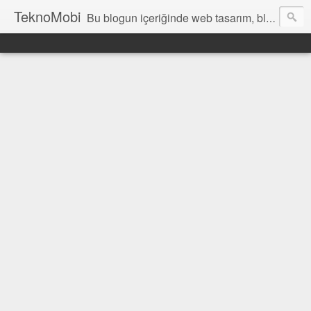
TeknoMobi
Bu blogun içeriğinde web tasarım, blogger temaları, blogger ipuçları, ajax anlatımları, jquery uygulamaları, javascript uygulamaları ,web design, tutorials, resources and inspiration yer almaktadır.